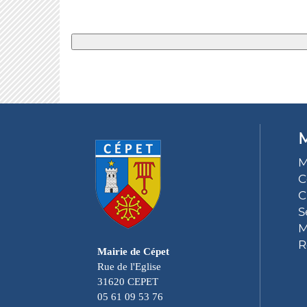
M
M
C
C
S
M
R
Mairie de Cépet
Rue de l'Eglise
31620 CEPET
05 61 09 53 76