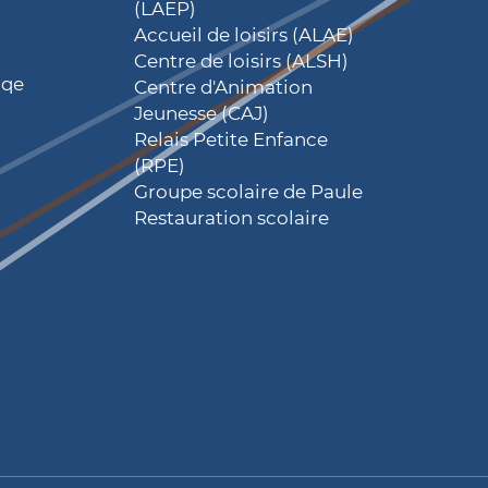
(LAEP)
Accueil de loisirs (ALAE)
Centre de loisirs (ALSH)
iqe
Centre d'Animation
Jeunesse (CAJ)
Relais Petite Enfance
(RPE)
Groupe scolaire de Paule
Restauration scolaire