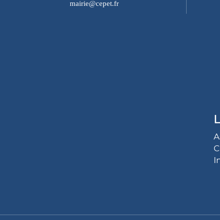
mairie@cepet.fr
L
A
C
I