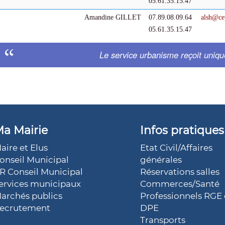
05.61.35.15.47
Amandine GILLET
07.89.08.09.64
alsh
@
ce
05.61.35.15.47
Le service urbanisme reçoit uniq
a Mairie
Infos pratiques
aire et Elus
Etat Civil/Affaires
onseil Municipal
générales
R Conseil Municipal
Réservations salles
ervices municipaux
Commerces/Santé
archés publics
Professionnels RGE 
ecrutement
DPE
Transports