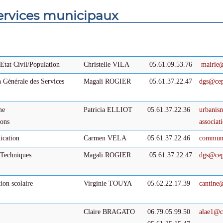
ervices municipaux
Etat Civil/Population
Christelle VILA
05.61.09.53.76
mairie@
n Générale des Services
Magali ROGIER
05.61.37.22.47
dgs
@
cep
me
Patricia ELLIOT
05.61.37.22.36
urbanis
ions
associat
cation
Carmen VELA
05.61.37.22.46
communi
 Techniques
Magali ROGIER
05.61.37.22.47
dgs
@
cep
ion scolaire
Virginie TOUYA
05.62.22.17.39
cantine
Claire BRAGATO
06.79.05.99.50
alae1
@
c