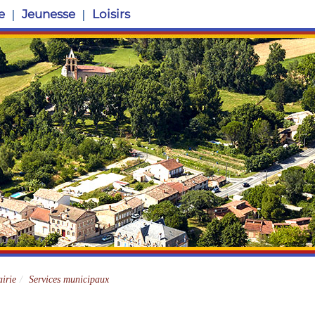
e
Jeunesse
Loisirs
Site officiel
irie
Services municipaux