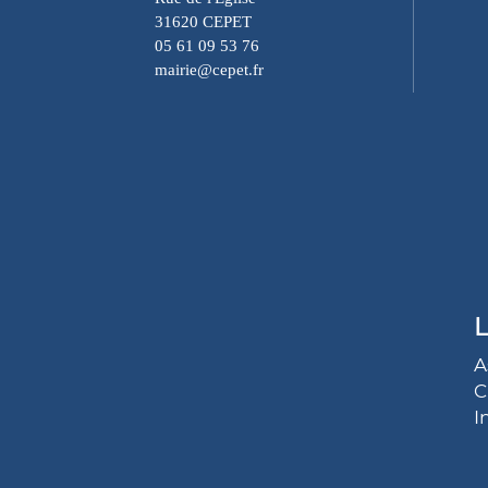
31620 CEPET
05 61 09 53 76
mairie@cepet.fr
L
A
C
I