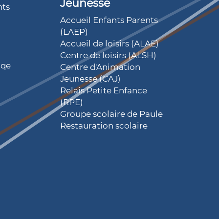
Jeunesse
nts
Accueil Enfants Parents
(LAEP)
Accueil de loisirs (ALAE)
Centre de loisirs (ALSH)
iqe
Centre d'Animation
Jeunesse (CAJ)
Relais Petite Enfance
(RPE)
Groupe scolaire de Paule
Restauration scolaire