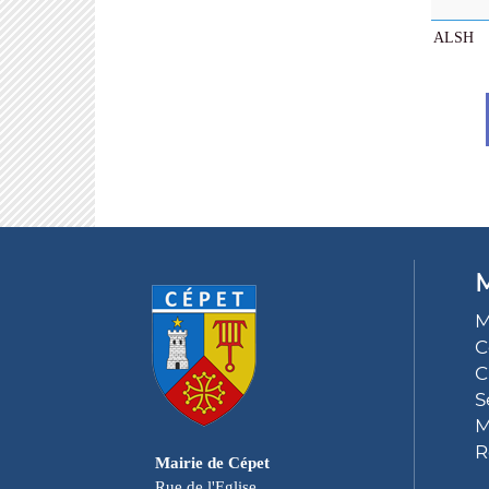
ALSH
M
M
C
C
S
M
R
Mairie de Cépet
Rue de l'Eglise