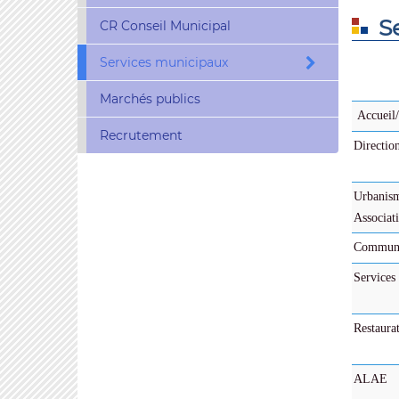
S
CR Conseil Municipal
Services municipaux
Marchés publics
Accueil/
Recrutement
Directio
Urbanis
Associat
Communi
Services
Restaurat
ALAE