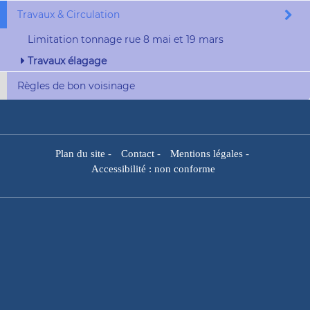
Travaux & Circulation
Limitation tonnage rue 8 mai et 19 mars
Travaux élagage
Règles de bon voisinage
Plan du site
-
Contact
-
Mentions légales
-
Accessibilité : non conforme