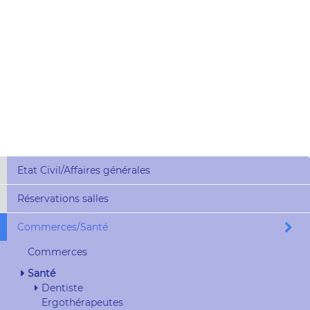
Etat Civil/Affaires générales
Réservations salles
Commerces/Santé
Commerces
Santé
Dentiste
Ergothérapeutes