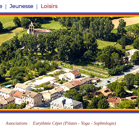
e
Jeunesse
Loisirs
Site officiel
Associations
Eurythmie Cépet (Pilates - Yoga - Sophrologie)