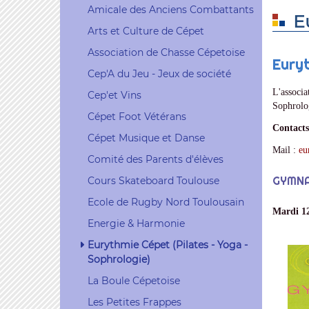
Amicale des Anciens Combattants
E
Arts et Culture de Cépet
Association de Chasse Cépetoise
Eury
Cep'A du Jeu - Jeux de société
L'associa
Cep'et Vins
Sophrolog
Cépet Foot Vétérans
Contacts
Cépet Musique et Danse
Mail :
eu
Comité des Parents d'élèves
GYMNA
Cours Skateboard Toulouse
Ecole de Rugby Nord Toulousain
Mardi 12
Energie & Harmonie
Eurythmie Cépet (Pilates - Yoga -
Sophrologie)
La Boule Cépetoise
Les Petites Frappes