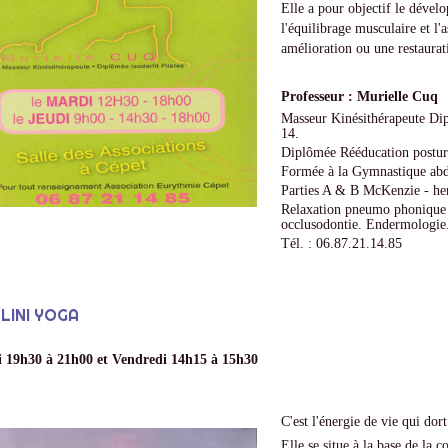
Elle a pour objectif le dével
l'équilibrage musculaire et l'
amélioration ou une restaurat
Professeur : Murielle Cuq
Masseur Kinésithérapeute Dipl
14.
Diplômée Rééducation postur
Formée à la Gymnastique abd
Parties A & B McKenzie - her
Relaxation pneumo phonique R
occlusodontie. Endermologie
Tél. : 06.87.21.14.85
LINI YOGA
 19h30 à 21h00 et Vendredi 14h15 à 15h30
C'est l'énergie de vie qui do
Elle se situe à la base de la 