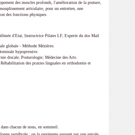
oppement des muscles profonds, l'amélioration de la posture,
assouplissement articulaire, pour un entretien, une
ion des fonctions physiques.
ômée d'Etat, Instructrice Pilates LF, Experte du dos Mail
ale globale - Méthode Mézières.
ominale hypopressive.
nie discale; Posturologie; Médecine des Arts.
éhabilitation des praxies linguales en orthodontie et
.
rt dans chacun de nous, en sommeil.
colonne vertébrale ; on la représente souvent par une spirale