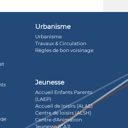
Urbanisme
Urbanisme
Travaux & Circulation
Règles de bon voisinage
et
Jeunesse
nts
Accueil Enfants Parents
(LAEP)
Accueil de loisirs (ALAE)
Centre de loisirs (ALSH)
iqe
Centre d'Animation
Jeunesse (CAJ)