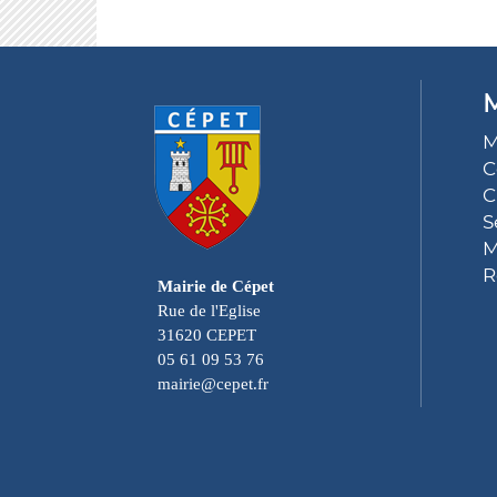
M
M
C
C
S
M
R
Mairie de Cépet
Rue de l'Eglise
31620 CEPET
05 61 09 53 76
mairie@cepet.fr