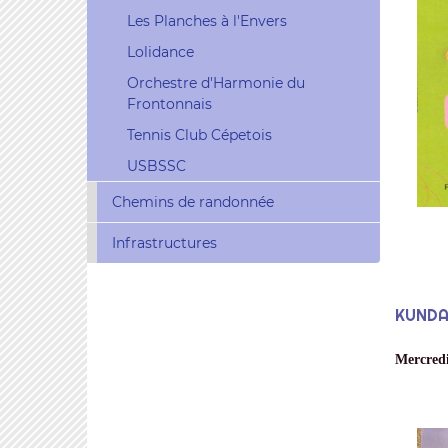
Les Planches à l'Envers
Lolidance
Orchestre d'Harmonie du
Frontonnais
Tennis Club Cépetois
USBSSC
Chemins de randonnée
Infrastructures
KUNDA
Mercredi