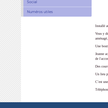
Social
Numéros utiles
Installé a
Vous y dé
aménagé, 
Une bouti
Jeanne ac
de l'acco
Des cours
Un lieu p
C’est une
Téléphon