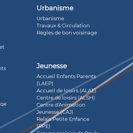
Urbanisme
Urbanisme
Travaux & Circulation
Règles de bon voisinage
et
Jeunesse
nts
Accueil Enfants Parents
(LAEP)
Accueil de loisirs (ALAE)
Centre de loisirs (ALSH)
iqe
Centre d'Animation
Jeunesse (CAJ)
Relais Petite Enfance
(RPE)