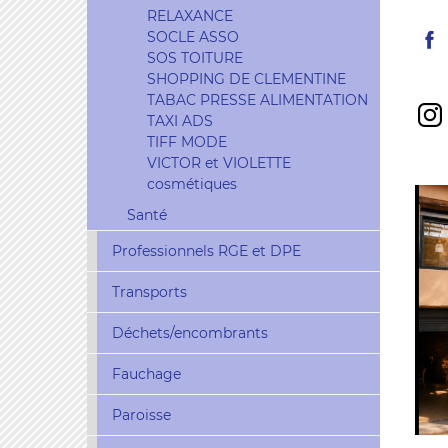
RELAXANCE
SOCLE ASSO
SOS TOITURE
SHOPPING DE CLEMENTINE
TABAC PRESSE ALIMENTATION
TAXI ADS
TIFF MODE
VICTOR et VIOLETTE
cosmétiques
Santé
Professionnels RGE et DPE
Transports
Déchets/encombrants
Fauchage
Paroisse