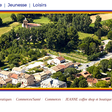
e
Jeunesse
Loisirs
Site officiel
pratiques
Commerces/Santé
Commerces
JEANNE coffee shop et boutique