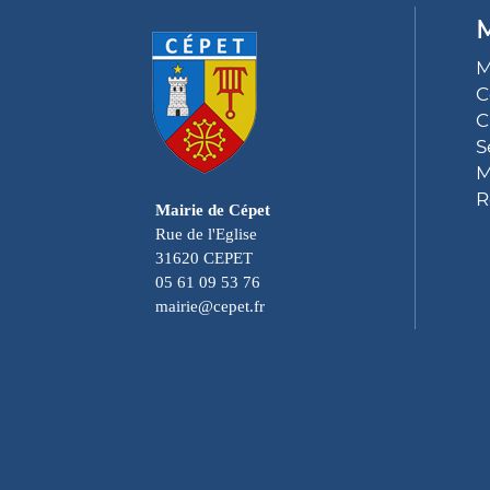
M
M
C
C
S
M
R
Mairie de Cépet
Rue de l'Eglise
31620 CEPET
05 61 09 53 76
mairie@cepet.fr