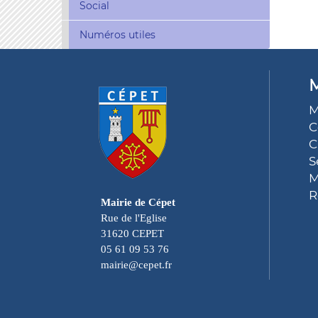
Social
Numéros utiles
M
M
C
C
S
M
R
Mairie de Cépet
Rue de l'Eglise
31620 CEPET
05 61 09 53 76
mairie@cepet.fr