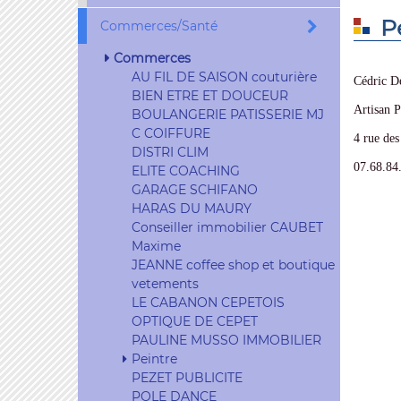
P
Commerces/Santé
Commerces
AU FIL DE SAISON couturière
Cédric D
BIEN ETRE ET DOUCEUR
Artisan P
BOULANGERIE PATISSERIE MJ
C COIFFURE
4 rue de
DISTRI CLIM
07.68.84
ELITE COACHING
GARAGE SCHIFANO
HARAS DU MAURY
Conseiller immobilier CAUBET
Maxime
JEANNE coffee shop et boutique
vetements
LE CABANON CEPETOIS
OPTIQUE DE CEPET
PAULINE MUSSO IMMOBILIER
Peintre
PEZET PUBLICITE
POLE DANCE