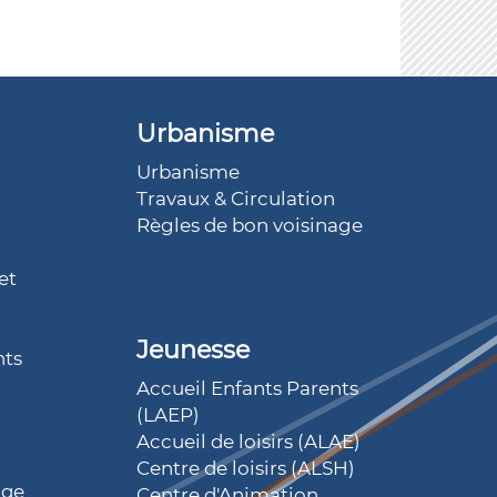
Urbanisme
Urbanisme
Travaux & Circulation
Règles de bon voisinage
et
Jeunesse
nts
Accueil Enfants Parents
(LAEP)
Accueil de loisirs (ALAE)
Centre de loisirs (ALSH)
iqe
Centre d'Animation