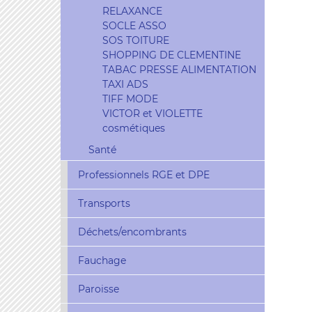
RELAXANCE
SOCLE ASSO
SOS TOITURE
SHOPPING DE CLEMENTINE
TABAC PRESSE ALIMENTATION
TAXI ADS
TIFF MODE
VICTOR et VIOLETTE
cosmétiques
Santé
Professionnels RGE et DPE
Transports
Déchets/encombrants
Fauchage
Paroisse