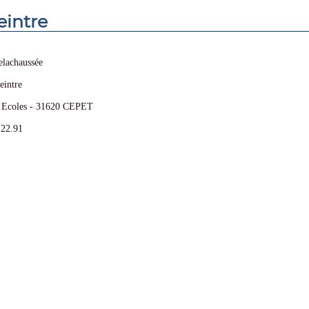
eintre
elachaussée
eintre
s Ecoles - 31620 CEPET
.22.91