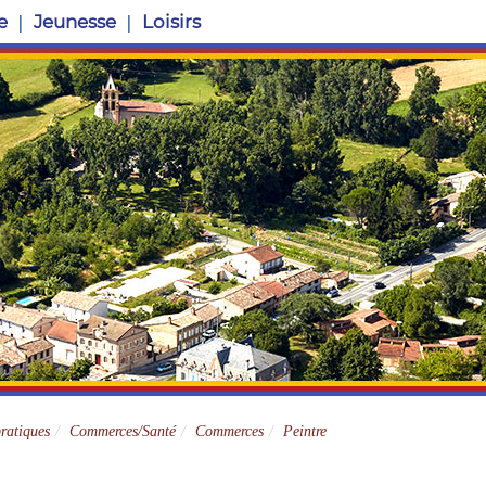
e
Jeunesse
Loisirs
Site officiel
pratiques
Commerces/Santé
Commerces
Peintre