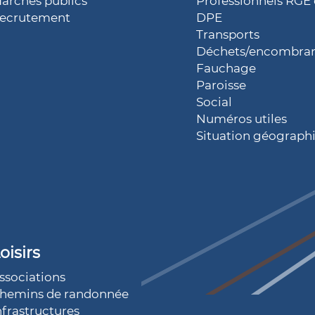
archés publics
Professionnels RGE 
ecrutement
DPE
Transports
Déchets/encombra
Fauchage
Paroisse
Social
Numéros utiles
Situation géograph
oisirs
ssociations
hemins de randonnée
nfrastructures