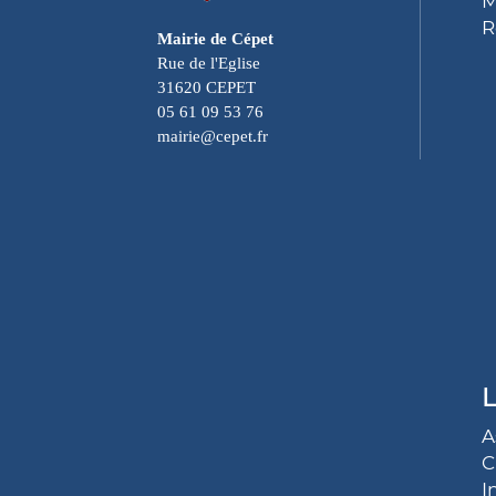
M
R
Mairie de Cépet
Rue de l'Eglise
31620 CEPET
05 61 09 53 76
mairie@cepet.fr
L
A
C
I