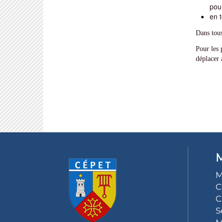
pour
en 
Dans tous 
Pour les 
déplacer 
M
M
C
C
S