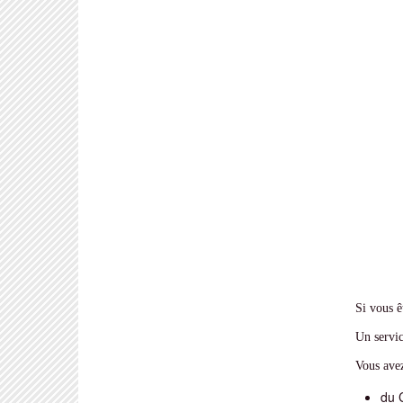
Si vous ê
Un servic
Vous avez 
du 