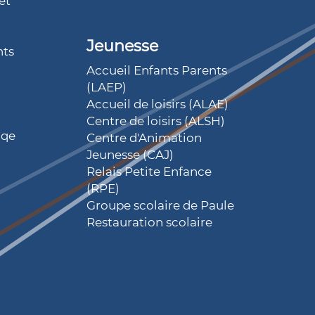
et
Jeunesse
nts
Accueil Enfants Parents
(LAEP)
Accueil de loisirs (ALAE)
Centre de loisirs (ALSH)
iqe
Centre d'Animation
Jeunesse (CAJ)
Relais Petite Enfance
(RPE)
Groupe scolaire de Paule
Restauration scolaire