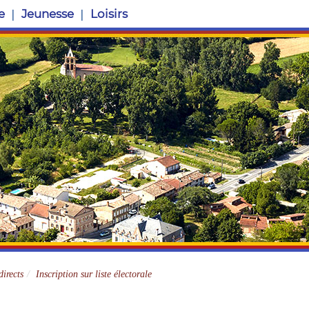
e
Jeunesse
Loisirs
Site officiel
directs
Inscription sur liste électorale