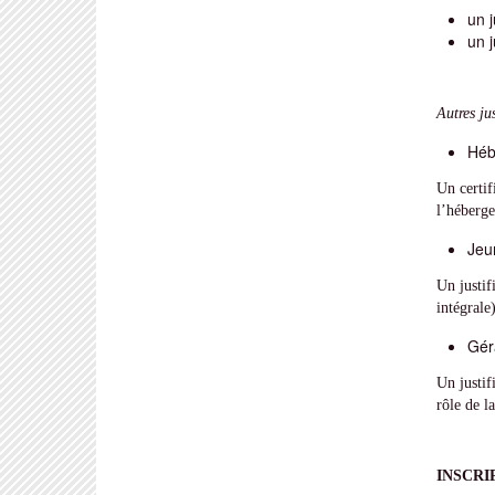
un j
un j
Autres ju
Héb
Un certif
l’héberge
Jeu
Un justif
intégrale
Gér
Un justifi
rôle de l
INSCRI