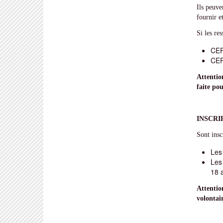
Ils peuve
fournir e
Si les re
CER
CER
Attentio
faite po
INSCRI
Sont inscr
Les 
Les
18 
Attentio
volontair