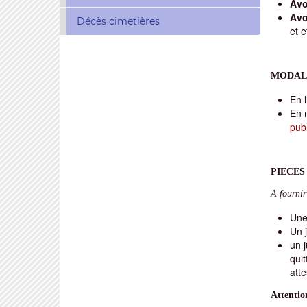
Avo
Avo
Décès cimetières
et e
MODALI
En l
En 
publ
PIECES
A fournir
Une 
Un j
un j
quit
atte
Attention