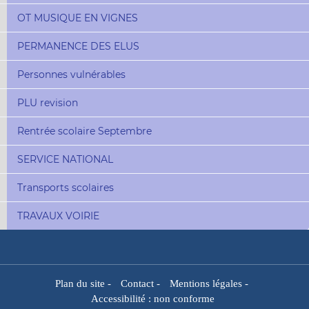
OT MUSIQUE EN VIGNES
PERMANENCE DES ELUS
Personnes vulnérables
PLU revision
Rentrée scolaire Septembre
SERVICE NATIONAL
Transports scolaires
TRAVAUX VOIRIE
Plan du site
-
Contact
-
Mentions légales
-
Accessibilité : non conforme