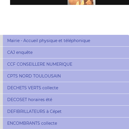
Mairie - Accueil physique et téléphonique
CAJ enquête
CCF CONSEILLERE NUMERIQUE
CPTS NORD TOULOUSAIN
DECHETS VERTS collecte
DECOSET horaires été
DEFIBRILLATEURS à Cépet
ENCOMBRANTS collecte