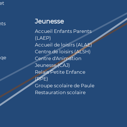
et
Jeunesse
nts
Accueil Enfants Parents
(LAEP)
Accueil de loisirs (ALAE)
Centre de loisirs (ALSH)
iqe
Centre d'Animation
Jeunesse (CAJ)
Relais Petite Enfance
(RPE)
Groupe scolaire de Paule
Restauration scolaire