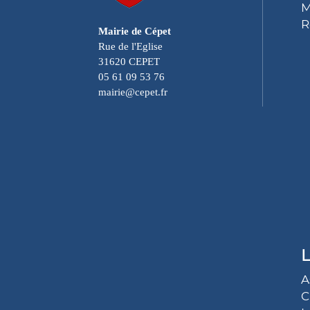
M
R
Mairie de Cépet
Rue de l'Eglise
31620 CEPET
05 61 09 53 76
mairie@cepet.fr
L
A
C