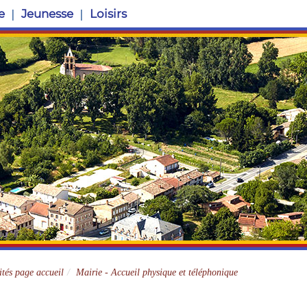
e
Jeunesse
Loisirs
Site officiel
ités page accueil
Mairie - Accueil physique et téléphonique