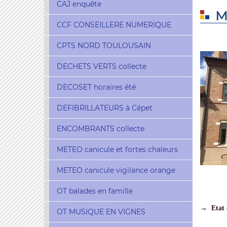
CAJ enquête
M
CCF CONSEILLERE NUMERIQUE
CPTS NORD TOULOUSAIN
DECHETS VERTS collecte
DECOSET horaires été
DEFIBRILLATEURS à Cépet
ENCOMBRANTS collecte
METEO canicule et fortes chaleurs
METEO canicule vigilance orange
OT balades en famille
→ Etat c
OT MUSIQUE EN VIGNES