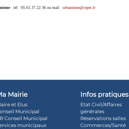
nisme
: tél : 05.61.37.22.36 ou mail :
urbanisme
@
cepet.fr
a Mairie
Infos pratiques
aire et Elus
Etat Civil/Affaires
onseil Municipal
générales
R Conseil Municipal
Réservations salles
ervices municipaux
Commerces/Santé